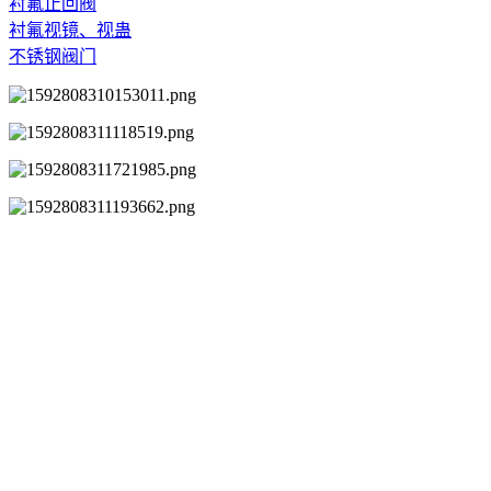
衬氟止回阀
衬氟视镜、视蛊
不锈钢阀门