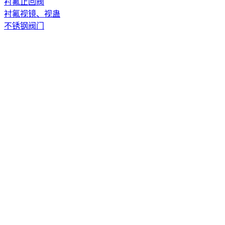
衬氟止回阀
衬氟视镜、视蛊
不锈钢阀门